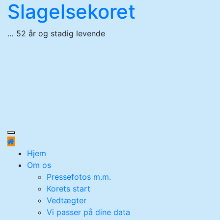
Slagelsekoret
Skip
to
content
… 52 år og stadig levende
Hjem
Om os
Pressefotos m.m.
Korets start
Vedtægter
Vi passer på dine data