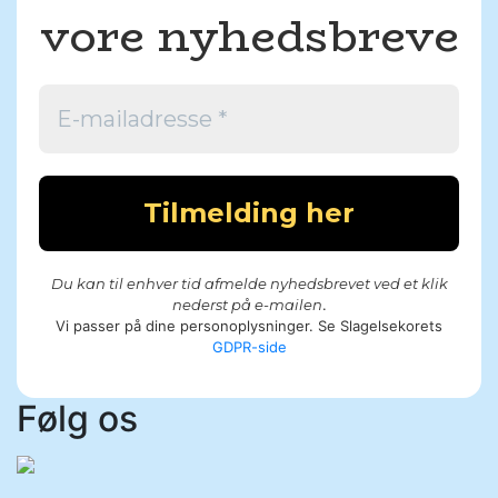
vore nyhedsbreve
Du kan til enhver tid afmelde nyhedsbrevet ved et klik
nederst på e-mailen
.
Vi passer på dine personoplysninger. Se Slagelsekorets
GDPR
-side
Følg os